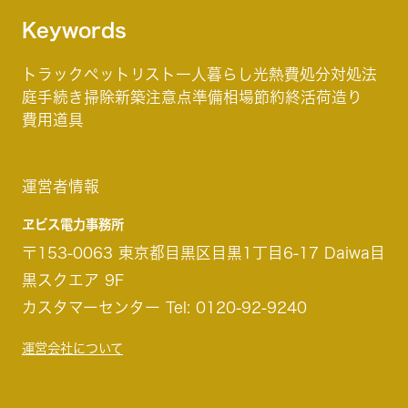
Keywords
トラック
ペット
リスト
一人暮らし
光熱費
処分
対処法
庭
手続き
掃除
新築
注意点
準備
相場
節約
終活
荷造り
費用
道具
運営者情報
ヱビス電力事務所
〒153-0063 東京都目黒区目黒1丁目6-17 Daiwa目
黒スクエア 9F
カスタマーセンター Tel: 0120-92-9240
運営会社について