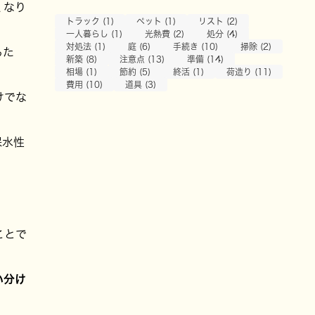
くなり
トラック (1)
ペット (1)
リスト (2)
一人暮らし (1)
光熱費 (2)
処分 (4)
対処法 (1)
庭 (6)
手続き (10)
掃除 (2)
るた
新築 (8)
注意点 (13)
準備 (14)
相場 (1)
節約 (5)
終活 (1)
荷造り (11)
費用 (10)
道具 (3)
けでな
保水性
ことで
い分け