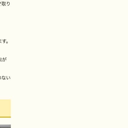
で取り
ます。
虫が
のない