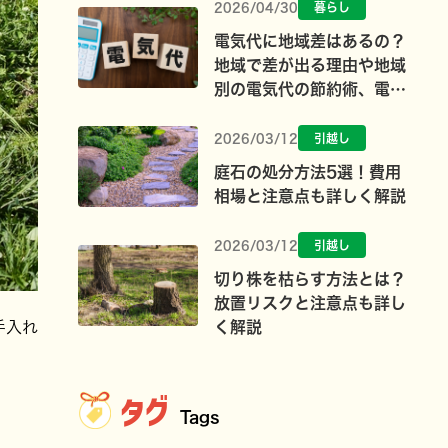
2026/04/30
暮らし
電気代に地域差はあるの？
地域で差が出る理由や地域
別の電気代の節約術、電力
会社の選び方を解説
2026/03/12
引越し
庭石の処分方法5選！費用
相場と注意点も詳しく解説
2026/03/12
引越し
切り株を枯らす方法とは？
放置リスクと注意点も詳し
く解説
手入れ
タグ
Tags