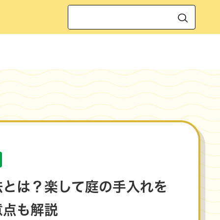
検
索:
法とは？楽して庭の手入れを
意点も解説